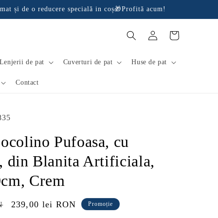
mat și de o reducere specială in coș🎁Profită acum!
Conectați-
Coș
vă
Lenjerii de pat
Cuverturi de pat
Huse de pat
Contact
835
ocolino Pufoasa, cu
 din Blanita Artificiala,
0cm, Crem
Preț
239,00 lei RON
N
Promoție
redus