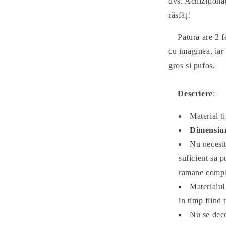
dvs. Achiziționa
răsfăț!
Patura are 2 fet
cu imaginea, iar 
gros si pufos.
Descriere
:
Material t
Dimensiun
Nu necesit
suficient sa p
ramane comple
Materialul
in timp fiind 
Nu se deco