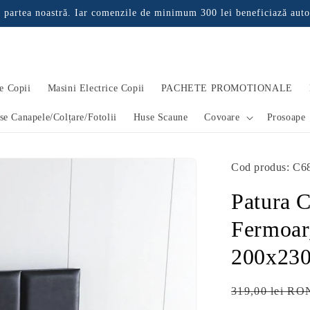
 partea noastră. Iar comenzile de minimum 300 lei beneficiază auto
e Copii
Masini Electrice Copii
PACHETE PROMOTIONALE
se Canapele/Colțare/Fotolii
Huse Scaune
Covoare
Prosoape
Cod produs: C6
Patura C
Fermoar,
200x23
Preț
319,00 lei RO
obișnuit