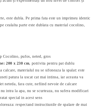
ți acum și experimentați un nou nivel de confort și
e, este dubla. Pe prima fata este un imprimeu identic
pe cealalta parte este dublata cu material cocolino,
ip Cocolino, pufos, neted, gros
e: 200 x 230 cm
, potrivita pentru pat dublu
a calcare, materialul nu se sifoneaza la spalat: este
uneti patura la uscat cat mai intinsa, iar aceasta va
t neteda, fara cute, nefiind nevoie de calcare
 nu intra la apa, nu se scurteaza, nu sufera modificari
tratat special in acest sens
loreaza: respectand instructiunile de spalare de mai