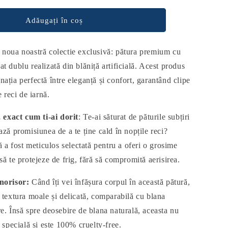
Adăugați în coș
ua noastră colectie exclusivă: pătura premium cu
t dublu realizată din blăniță artificială. Acest produs
ația perfectă între eleganță și confort, garantând clipe
e reci de iarnă.
, exact cum ti-ai dorit
: Te-ai săturat de păturile subțiri
ază promisiunea de a te ține cald în nopțile reci?
lă a fost meticulos selectată pentru a oferi o grosime
să te protejeze de frig, fără să compromită aerisirea.
norisor:
Când îți vei înfășura corpul în această pătură,
t textura moale și delicată, comparabilă cu blana
re. Însă spre deosebire de blana naturală, aceasta nu
e specială și este 100% cruelty-free.