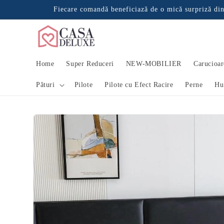
Salt la
Fiecare comandă beneficiază de o mică surpriză din
conținut
Grăbește-te! Încă 12 persoane au
vizualizat recent acest produs.
Verified store data
Home
Super Reduceri
NEW-MOBILIER
Carucioar
Pături
Pilote
Pilote cu Efect Racire
Perne
Hu
Salt la
informațiile
despre
produs