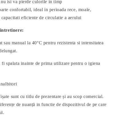
 nu isi va pierde culorile in timp
oarte confortabil, ideal in perioada rece, moale,
u capacitati eficiente de circulatie a aerului
intretinere:
at sau manual la 40°C pentru rezistenta si intensitatea
ndelungat.
fi spalata inainte de prima utilizare pentru o igiena
inalbitori
ișate sunt cu titlu de prezentare și au scop comercial.
iferențe de nuanță in functie de dispozitivul de pe care
ul.