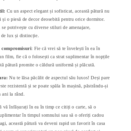
til:
Cu un aspect elegant și sofisticat, această pătură nu
ci și o piesă de decor deosebită pentru orice dormitor.
 se potrivește cu diverse stiluri de amenajare,
e lux și distincție.
a compromisuri
: Fie că vrei să te învelești în ea în
un film, fie că o folosești ca strat suplimentar în nopțile
stă pătură promite o căldură uniformă și plăcută.
oara:
Nu te lăsa păcălit de aspectul său luxos! Deși pare
este rezistentă și se poate spăla în mașină, păstrându-și
a ani la rând.
vă înfășurați în ea în timp ce citiți o carte, să o
 suplimentar în timpul somnului sau să o oferiți cadou
agi, această pătură va deveni rapid un favorit în casa