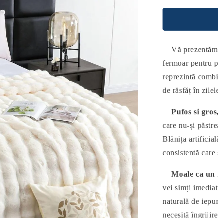
Vă prezentăm no
fermoar pentru pa
reprezintă combin
de răsfăț în zilel
Pufos si gros
care nu-și păstre
Blănița artificia
consistentă care 
Moale ca un 
vei simți imedia
naturală de iepu
necesită îngrijir