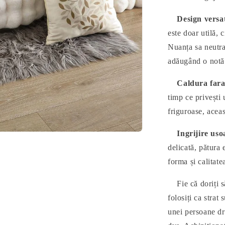
Design versa
este doar utilă, 
Nuanța sa neutra
adăugând o notă d
Caldura far
timp ce privești 
friguroase, acea
Ingrijire us
delicată, pătura 
forma și calitate
Fie că doriți să 
folosiți ca strat
unei persoane dr