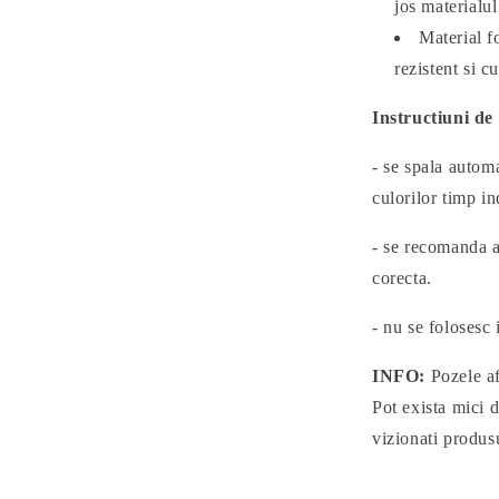
jos materialul
Material f
rezistent si c
Instructiuni de 
- se spala autom
culorilor timp i
- se recomanda a 
corecta.
- nu se folosesc 
INFO:
Pozele af
Pot exista mici d
vizionati produs