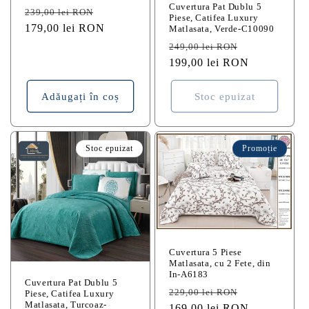
Cuvertura Pat Dublu 5
Preț
Preț
239,00 lei RON
Piese, Catifea Luxury
obișnuit
179,00 lei RON
redus
Matlasata, Verde-C10090
Preț
Preț
249,00 lei RON
obișnuit
199,00 lei RON
redus
Adăugați în coș
Stoc epuizat
Stoc epuizat
Promoție
Cuvertura 5 Piese
Matlasata, cu 2 Fete, din
In-A6183
Cuvertura Pat Dublu 5
Preț
Preț
229,00 lei RON
Piese, Catifea Luxury
Matlasata, Turcoaz-
obișnuit
169,00 lei RON
redus