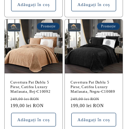
Adăugați în coș
Adăugați în coș
Promoție
Promoție
Cuvertura Pat Dublu 5
Cuvertura Pat Dublu 5
Piese, Catifea Luxury
Piese, Catifea Luxury
Matlasata, Bej-C10092
Matlasata, Negru-C10089
Preț
Preț
Preț
Preț
249,00 lei RON
249,00 lei RON
obișnuit
199,00 lei RON
redus
obișnuit
199,00 lei RON
redus
Adăugați în coș
Adăugați în coș