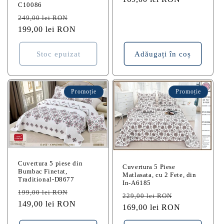
C10086
Preț
Preț
249,00 lei RON
obișnuit
199,00 lei RON
redus
Stoc epuizat
Adăugați în coș
Promoție
Promoție
Cuvertura 5 piese din
Cuvertura 5 Piese
Bumbac Finetat,
Matlasata, cu 2 Fete, din
Traditional-D8677
In-A6185
Preț
Preț
199,00 lei RON
Preț
Preț
229,00 lei RON
obișnuit
149,00 lei RON
redus
obișnuit
169,00 lei RON
redus