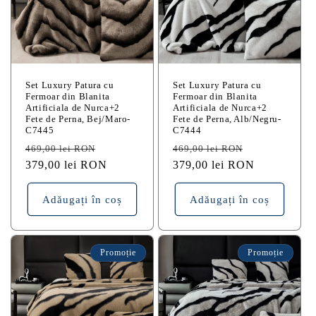
Set Luxury Patura cu
Set Luxury Patura cu
Fermoar din Blanita
Fermoar din Blanita
Artificiala de Nurca+2
Artificiala de Nurca+2
Fete de Perna, Bej/Maro-
Fete de Perna, Alb/Negru-
C7445
C7444
Preț
Preț
Preț
Preț
469,00 lei RON
469,00 lei RON
obișnuit
379,00 lei RON
redus
obișnuit
379,00 lei RON
redus
Adăugați în coș
Adăugați în coș
Promoție
Promoție