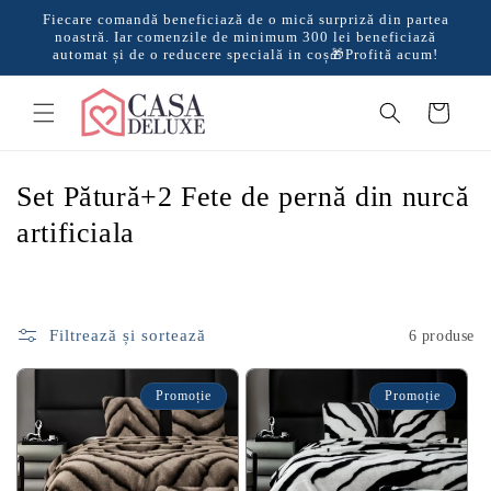
Salt la
Fiecare comandă beneficiază de o mică surpriză din partea
conținut
noastră. Iar comenzile de minimum 300 lei beneficiază
automat și de o reducere specială in coș🎁Profită acum!
Coș
C
Set Pătură+2 Fete de pernă din nurcă
o
artificiala
l
e
c
Filtrează și sortează
6 produse
ț
Promoție
Promoție
i
e
: