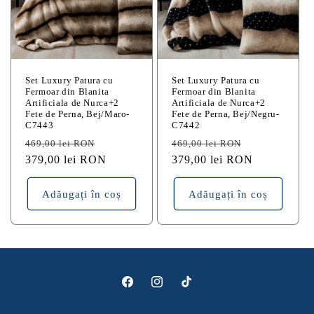
Set Luxury Patura cu
Set Luxury Patura cu
Fermoar din Blanita
Fermoar din Blanita
Artificiala de Nurca+2
Artificiala de Nurca+2
Fete de Perna, Bej/Maro-
Fete de Perna, Bej/Negru-
C7443
C7442
Preț
Preț
Preț
Preț
469,00 lei RON
469,00 lei RON
obișnuit
379,00 lei RON
redus
obișnuit
379,00 lei RON
redus
Adăugați în coș
Adăugați în coș
Facebook
Instagram
TikTok