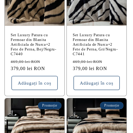
Set Luxury Patura cu
Set Luxury Patura cu
Fermoar din Blanita
Fermoar din Blanita
Artificiala de Nurca+2
Artificiala de Nurca+2
Fete de Perna, Bej/Negru-
Fete de Perna, Gri/Negru-
C7440
C7441
Preț
Preț
Preț
Preț
469,00 lei RON
469,00 lei RON
obișnuit
379,00 lei RON
redus
obișnuit
379,00 lei RON
redus
Adăugați în coș
Adăugați în coș
Promoție
Promoție