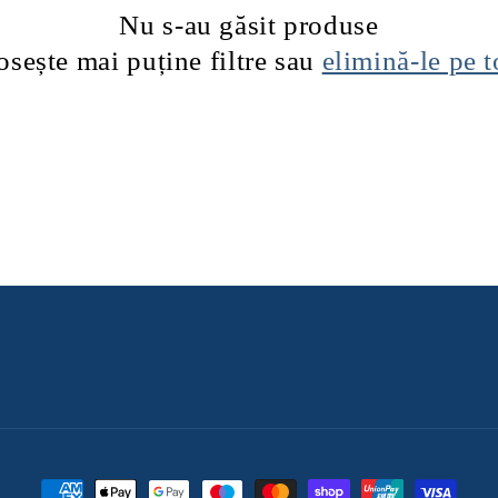
Nu s-au găsit produse
osește mai puține filtre sau
elimină-le pe t
Metode