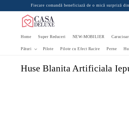
Salt la
Fiecare comandă beneficiază de o mică surpriză din
conținut
Home
Super Reduceri
NEW-MOBILIER
Carucioar
Pături
Pilote
Pilote cu Efect Racire
Perne
Hu
C
Huse Blanita Artificiala Iep
o
l
e
c
ț