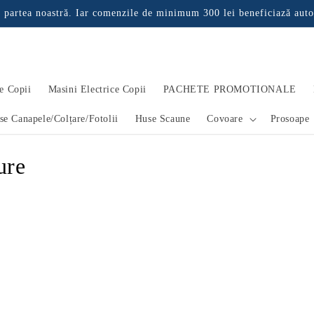
 partea noastră. Iar comenzile de minimum 300 lei beneficiază auto
e Copii
Masini Electrice Copii
PACHETE PROMOTIONALE
se Canapele/Colțare/Fotolii
Huse Scaune
Covoare
Prosoape
ure