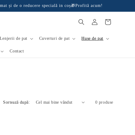
mat și de o reducere specială in coș🎁Profită acum!
Conectați-
Coș
vă
Lenjerii de pat
Cuverturi de pat
Huse de pat
Contact
Sortează după:
0 produse