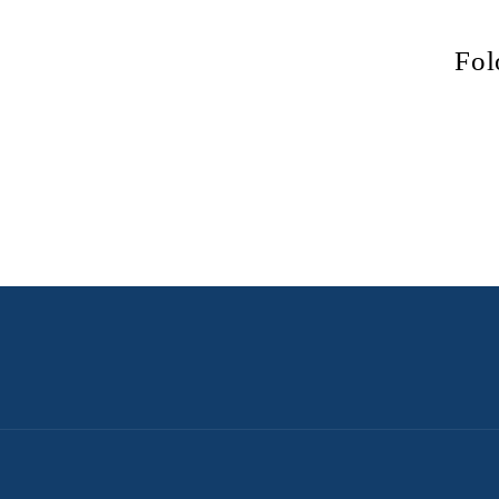
i
Fol
e
: