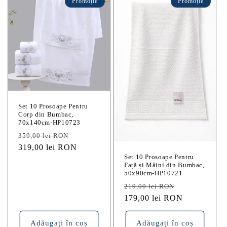
Promoție
Promoție
Set 10 Prosoape Pentru
Corp din Bumbac,
70x140cm-HP10723
Preț
Preț
359,00 lei RON
obișnuit
319,00 lei RON
redus
Set 10 Prosoape Pentru
Față și Mâini din Bumbac,
50x90cm-HP10721
Preț
Preț
219,00 lei RON
obișnuit
179,00 lei RON
redus
Adăugați în coș
Adăugați în coș