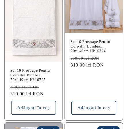
Set 10 Prosoape Pentru
Corp din Bumbac,
70x140cm-HP10724
Preț
Preț
359,00 lei RON
obișnuit
319,00 lei RON
redus
Set 10 Prosoape Pentru
Corp din Bumbac,
70x140cm-HP10725
Preț
Preț
359,00 lei RON
obișnuit
319,00 lei RON
redus
Adăugați în coș
Adăugați în coș