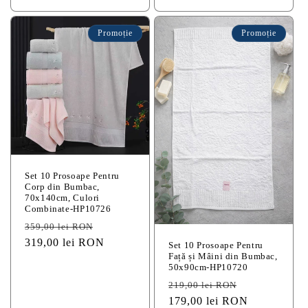
Promoție
Promoție
Set 10 Prosoape Pentru
Corp din Bumbac,
70x140cm, Culori
Combinate-HP10726
Preț
Preț
359,00 lei RON
obișnuit
319,00 lei RON
redus
Set 10 Prosoape Pentru
Față și Mâini din Bumbac,
50x90cm-HP10720
Preț
Preț
219,00 lei RON
obișnuit
179,00 lei RON
redus