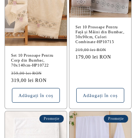
Set 10 Prosoape Pentru
Față și Mâini din Bumbac,
50x90cm, Culori
Combinate-HP10715
Preț
Preț
219,00 lei RON
Set 10 Prosoape Pentru
obișnuit
179,00 lei RON
redus
Corp din Bumbac,
70x140cm-HP10722
Preț
Preț
359,00 lei RON
obișnuit
319,00 lei RON
redus
Adăugați în coș
Adăugați în coș
Promoție
Promoție