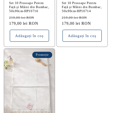
Set 10 Prosoape Pentru
Set 10 Prosoape Pentru
Față și Mâini din Bumbac,
Față și Mâini din Bumbac,
50x90cm-HP10716
50x90cm-HP10714
Preț
Preț
Preț
Preț
219,00 lei RON
219,00 lei RON
obișnuit
179,00 lei RON
redus
obișnuit
179,00 lei RON
redus
Adăugați în coș
Adăugați în coș
Promoție