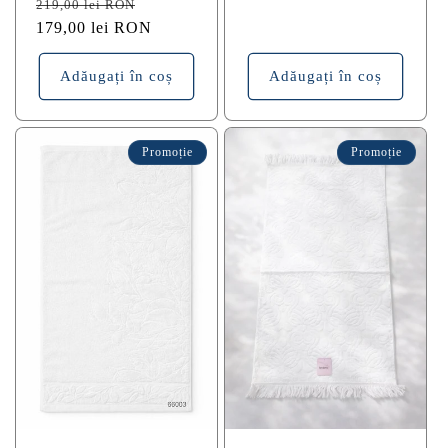
Preț
Preț
219,00 lei RON
obișnuit
179,00 lei RON
redus
Adăugați în coș
Adăugați în coș
Promoție
Promoție