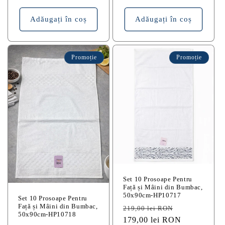
Adăugați în coș
Adăugați în coș
Promoție
Promoție
Set 10 Prosoape Pentru
Față și Mâini din Bumbac,
50x90cm-HP10717
Set 10 Prosoape Pentru
Față și Mâini din Bumbac,
Preț
Preț
219,00 lei RON
50x90cm-HP10718
obișnuit
179,00 lei RON
redus