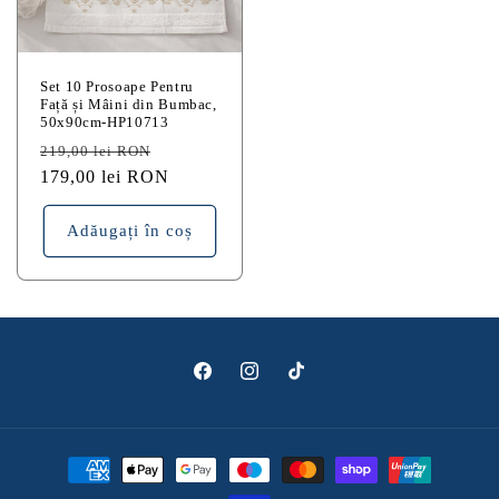
Set 10 Prosoape Pentru
Față și Mâini din Bumbac,
50x90cm-HP10713
Preț
Preț
219,00 lei RON
obișnuit
179,00 lei RON
redus
Adăugați în coș
Facebook
Instagram
TikTok
Metode
de