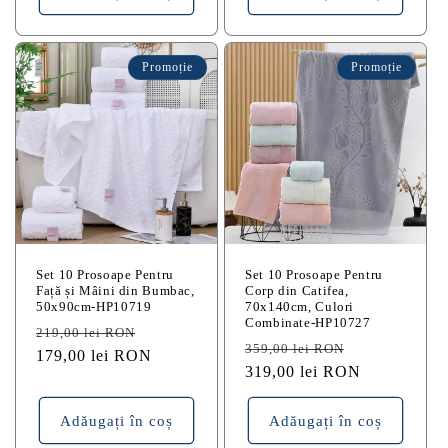
Promoție
Promoție
Set 10 Prosoape Pentru
Set 10 Prosoape Pentru
Față și Mâini din Bumbac,
Corp din Catifea,
50x90cm-HP10719
70x140cm, Culori
Combinate-HP10727
Preț
Preț
219,00 lei RON
Preț
Preț
359,00 lei RON
obișnuit
179,00 lei RON
redus
obișnuit
319,00 lei RON
redus
Adăugați în coș
Adăugați în coș