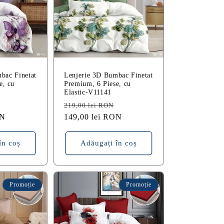
bac Finetat
Lenjerie 3D Bumbac Finetat
e, cu
Premium, 6 Piese, cu
Elastic-V11141
Preț
Preț
Preț
219,00 lei RON
ON
redus
obișnuit
149,00 lei RON
redus
în coș
Adăugați în coș
Promoție
Promoție