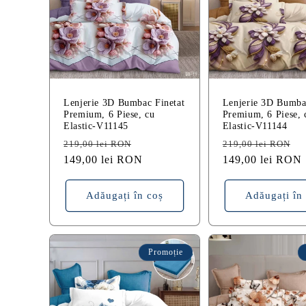
i
e
:
Lenjerie 3D Bumbac Finetat
Lenjerie 3D Bumba
Premium, 6 Piese, cu
Premium, 6 Piese, 
Elastic-V11145
Elastic-V11144
Preț
Preț
Preț
P
219,00 lei RON
219,00 lei RON
obișnuit
149,00 lei RON
redus
obișnuit
149,00 lei RON
r
Adăugați în coș
Adăugați în
Promoție