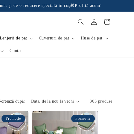
mat și de o reducere specială in coș🎁Profită acum!
Conectați-
Coș
vă
Lenjerii de pat
Cuverturi de pat
Huse de pat
Contact
Sortează după:
303 produse
Promoție
Promoție