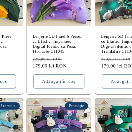
 Piese,
Lenjerie 5D Finet 6 Piese,
Lenjerie 5D Fine
eu
cu Elastic, Imprimeu
cu Elastic, Imp
Poza,
Digital Identic cu Poza,
Digital Identic 
Floricele-C11045
Trandafiri-C110
reț
Preț
Preț
Preț
229,00 lei RON
229,00 lei RON
edus
obișnuit
179,00 lei RON
redus
obișnuit
179,00 lei R
 coș
Adăugați în coș
Adăugați 
Promoție
Promoție