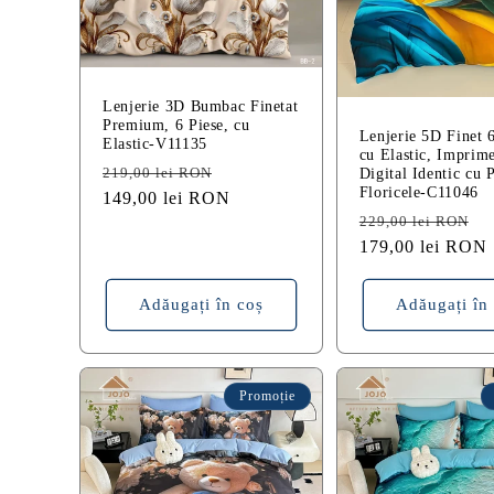
Lenjerie 3D Bumbac Finetat
Premium, 6 Piese, cu
Lenjerie 5D Finet 6
Elastic-V11135
cu Elastic, Imprim
Preț
Preț
219,00 lei RON
Digital Identic cu 
Floricele-C11046
obișnuit
149,00 lei RON
redus
Preț
P
229,00 lei RON
obișnuit
179,00 lei RON
r
Adăugați în coș
Adăugați în
Promoție