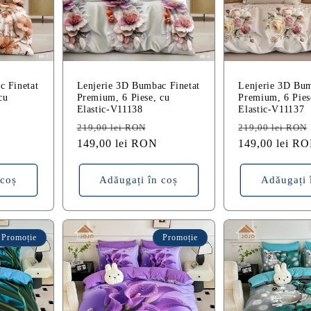
c Finetat
Lenjerie 3D Bumbac Finetat
Lenjerie 3D Bum
cu
Premium, 6 Piese, cu
Premium, 6 Pies
Elastic-V11138
Elastic-V11137
reț
Preț
Preț
Preț
219,00 lei RON
219,00 lei RON
edus
obișnuit
149,00 lei RON
redus
obișnuit
149,00 lei R
 coș
Adăugați în coș
Adăugați 
Promoție
Promoție