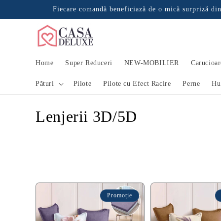
Salt la
Fiecare comandă beneficiază de o mică surpriză din
conținut
Home
Super Reduceri
NEW-MOBILIER
Carucioar
Pături
Pilote
Pilote cu Efect Racire
Perne
Hu
C
Lenjerii 3D/5D
o
l
e
c
Promoție
ț