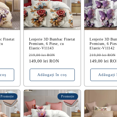
c Finetat
Lenjerie 3D Bumbac Finetat
Lenjerie 3D Bum
cu
Premium, 6 Piese, cu
Premium, 6 Pies
Elastic-V11143
Elastic-V11142
reț
Preț
Preț
Preț
219,00 lei RON
219,00 lei RON
edus
obișnuit
149,00 lei RON
redus
obișnuit
149,00 lei R
 coș
Adăugați în coș
Adăugați 
Promoție
Promoție