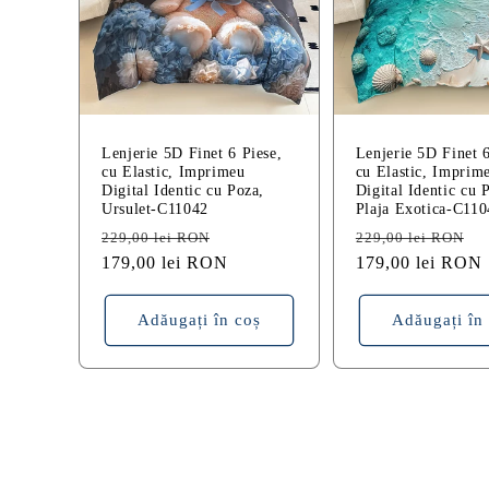
Lenjerie 5D Finet 6 Piese,
Lenjerie 5D Finet 6
cu Elastic, Imprimeu
cu Elastic, Imprim
Digital Identic cu Poza,
Digital Identic cu 
Ursulet-C11042
Plaja Exotica-C110
Preț
Preț
Preț
P
229,00 lei RON
229,00 lei RON
obișnuit
179,00 lei RON
redus
obișnuit
179,00 lei RON
r
Adăugați în coș
Adăugați în