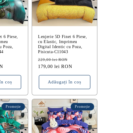
t 6 Piese,
Lenjerie 5D Finet 6 Piese,
rimeu
cu Elastic, Imprimeu
cu Poza,
Digital Identic cu Poza,
44
Pisicuta-C11043
Preț
Preț
Preț
229,00 lei RON
ON
redus
obișnuit
179,00 lei RON
redus
în coș
Adăugați în coș
Promoție
Promoție