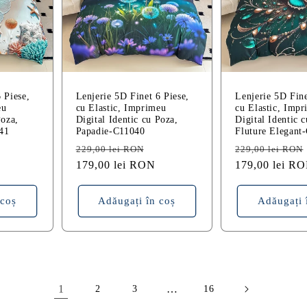
 Piese,
Lenjerie 5D Finet 6 Piese,
Lenjerie 5D Fine
eu
cu Elastic, Imprimeu
cu Elastic, Imp
Poza,
Digital Identic cu Poza,
Digital Identic 
41
Papadie-C11040
Fluture Elegant
reț
Preț
Preț
Preț
229,00 lei RON
229,00 lei RON
edus
obișnuit
179,00 lei RON
redus
obișnuit
179,00 lei R
 coș
Adăugați în coș
Adăugați 
1
…
2
3
16