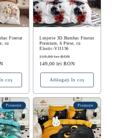
bac Finetat
Lenjerie 3D Bumbac Finetat
e, cu
Premium, 6 Piese, cu
Elastic-V11136
Preț
Preț
Preț
219,00 lei RON
ON
redus
obișnuit
149,00 lei RON
redus
în coș
Adăugați în coș
Promoție
Promoție