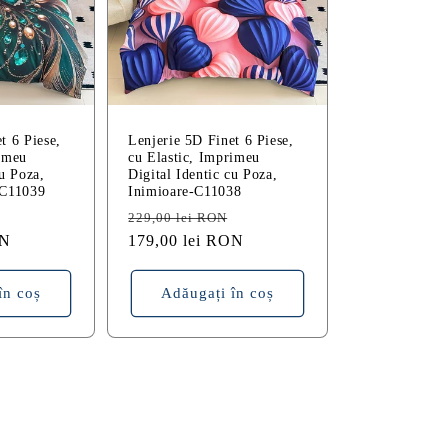
t 6 Piese,
Lenjerie 5D Finet 6 Piese,
rimeu
cu Elastic, Imprimeu
cu Poza,
Digital Identic cu Poza,
-C11039
Inimioare-C11038
Preț
Preț
Preț
229,00 lei RON
ON
redus
obișnuit
179,00 lei RON
redus
în coș
Adăugați în coș