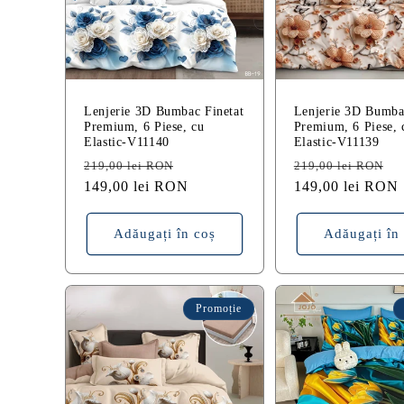
Lenjerie 3D Bumbac Finetat
Lenjerie 3D Bumba
Premium, 6 Piese, cu
Premium, 6 Piese, 
Elastic-V11140
Elastic-V11139
Preț
Preț
Preț
P
219,00 lei RON
219,00 lei RON
obișnuit
149,00 lei RON
redus
obișnuit
149,00 lei RON
r
Adăugați în coș
Adăugați în
Promoție