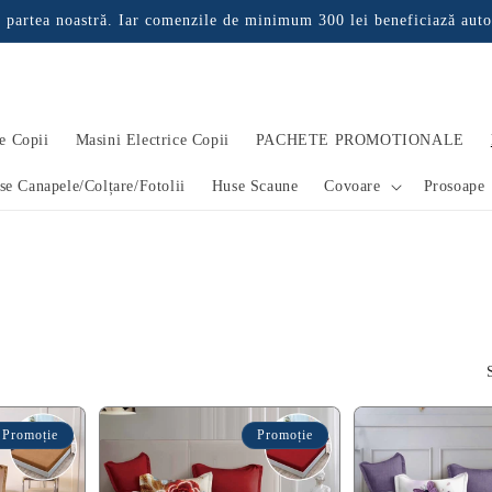
 partea noastră. Iar comenzile de minimum 300 lei beneficiază auto
e Copii
Masini Electrice Copii
PACHETE PROMOTIONALE
se Canapele/Colțare/Fotolii
Huse Scaune
Covoare
Prosoape
Promoție
Promoție