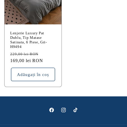
Lenjerie Luxury Pat
Dublu, Tip Matase
Satinata, 6 Piese, Gri-
H9494
Preț
Preț
229,00 lei RON
obișnuit
169,00 lei RON
redus
Adăugați în coș
Facebook
Instagram
TikTok