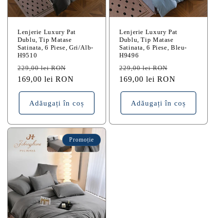
Lenjerie Luxury Pat
Lenjerie Luxury Pat
Dublu, Tip Matase
Dublu, Tip Matase
Satinata, 6 Piese, Gri/Alb-
Satinata, 6 Piese, Bleu-
H9510
H9496
Preț
Preț
Preț
Preț
229,00 lei RON
229,00 lei RON
obișnuit
169,00 lei RON
redus
obișnuit
169,00 lei RON
redus
Adăugați în coș
Adăugați în coș
Promoție