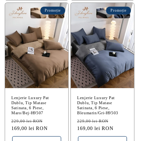
Promoție
Promoție
Lenjerie Luxury Pat
Lenjerie Luxury Pat
Dublu, Tip Matase
Dublu, Tip Matase
Satinata, 6 Piese,
Satinata, 6 Piese,
Maro/Bej-H9507
Bleumarin/Gri-H9503
Preț
Preț
Preț
Preț
229,00 lei RON
229,00 lei RON
obișnuit
169,00 lei RON
redus
obișnuit
169,00 lei RON
redus