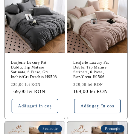
Lenjerie Luxury Pat
Lenjerie Luxury Pat
Dublu, Tip Matase
Dublu, Tip Matase
Satinata, 6 Piese, Gri
Satinata, 6 Piese,
Inchis/Gri Deschis-H9508
Roz/Crem-H9506
Preț
Preț
Preț
Preț
229,00 lei RON
229,00 lei RON
obișnuit
169,00 lei RON
redus
obișnuit
169,00 lei RON
redus
Adăugați în coș
Adăugați în coș
Promoție
Promoție