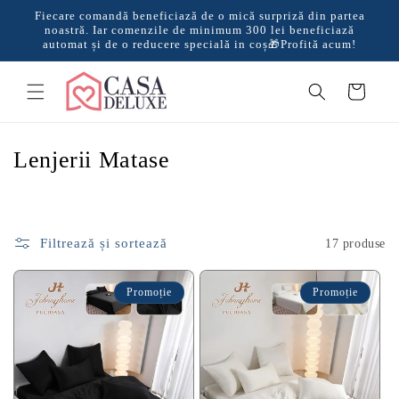
Salt la
Fiecare comandă beneficiază de o mică surpriză din partea
conținut
noastră. Iar comenzile de minimum 300 lei beneficiază
automat și de o reducere specială in coș🎁Profită acum!
Coș
C
Lenjerii Matase
o
l
e
Filtrează și sortează
17 produse
c
Promoție
Promoție
ț
i
e
: