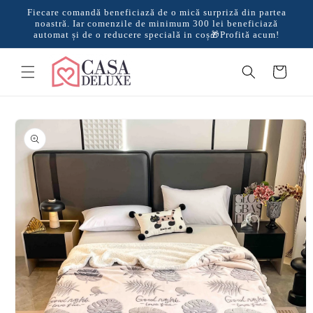
Salt la
Fiecare comandă beneficiază de o mică surpriză din partea
conținut
noastră. Iar comenzile de minimum 300 lei beneficiază
automat și de o reducere specială in coș🎁Profită acum!
Coș
Salt la
informațiile
despre
produs