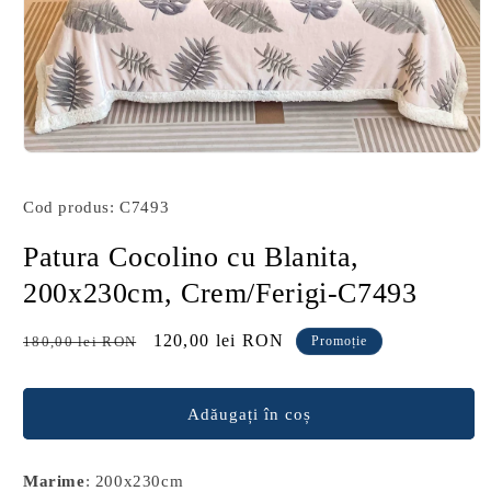
Deschide
conținutul
media
Cod produs: C7493
1
într-
o
Patura Cocolino cu Blanita,
fereastră
modală
200x230cm, Crem/Ferigi-C7493
Preț
Preț
120,00 lei RON
180,00 lei RON
Promoție
obișnuit
redus
Adăugați în coș
Marime
: 200x230cm