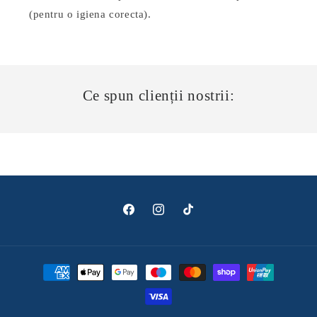
(pentru o igiena corecta).
Ce spun clienții nostrii:
Facebook
Instagram
TikTok
Metode
de
plată