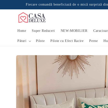
Salt la
Fiecare comandă beneficiază de o mică surpriză din
conținut
persoane au
st produs.
Home
Super Reduceri
NEW-MOBILIER
Carucioar
Pături
Pilote
Pilote cu Efect Racire
Perne
Hu
Salt la
informațiile
despre
produs