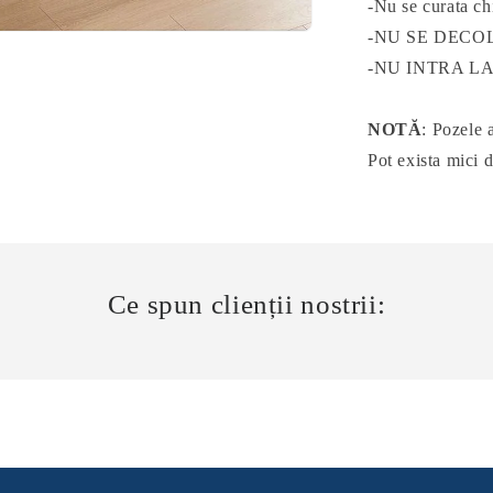
-Nu se curata ch
-NU SE DEC
-NU INTRA LA
NOTĂ
: Pozele 
Pot exista mici 
Ce spun clienții nostrii: