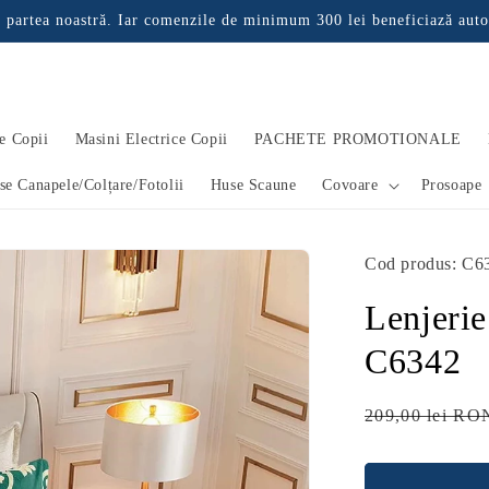
 partea noastră. Iar comenzile de minimum 300 lei beneficiază auto
e Copii
Masini Electrice Copii
PACHETE PROMOTIONALE
se Canapele/Colțare/Fotolii
Huse Scaune
Covoare
Prosoape
Cod produs: C6
Lenjerie
C6342
Preț
209,00 lei RO
obișnuit