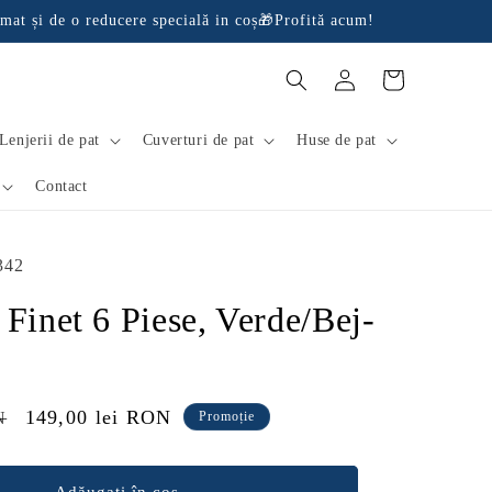
mat și de o reducere specială in coș🎁Profită acum!
Conectați-
Coș
vă
Lenjerii de pat
Cuverturi de pat
Huse de pat
Contact
342
 Finet 6 Piese, Verde/Bej-
Preț
149,00 lei RON
N
Promoție
redus
Adăugați în coș