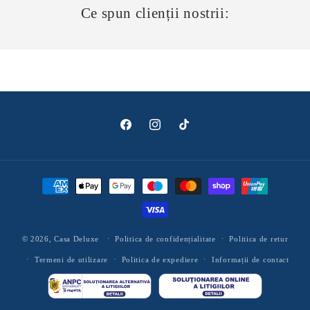
Ce spun clienții nostrii:
Facebook
Instagram
TikTok
Metode
de
plată
© 2026,
Casa Deluxe
Politica de confidențialitate
Politica de retur
Termeni de utilizare
Politica de expediere
Informații de contact