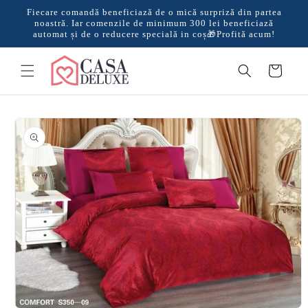
Salt la
Fiecare comandă beneficiază de o mică surpriză din partea
conținut
noastră. Iar comenzile de minimum 300 lei beneficiază
automat și de o reducere specială in coș🎁Profită acum!
Coș
Salt la
informațiile
despre
produs