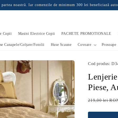
 partea noastră. Iar comenzile de minimum 300 lei beneficiază auto
e Copii
Masini Electrice Copii
PACHETE PROMOTIONALE
se Canapele/Colțare/Fotolii
Huse Scaune
Covoare
Prosoape
Cod produs: D3
Lenjerie
Piese, 
Preț
219,00 lei RO
obișnuit