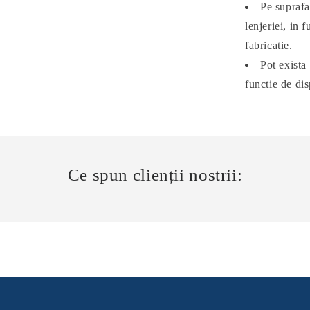
Pe suprafa
lenjeriei, in 
fabricatie.
Pot exista
functie de dis
Ce spun clienții nostrii: