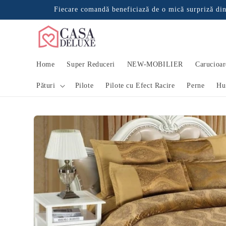
Salt la
Fiecare comandă beneficiază de o mică surpriză din
conținut
rsoane au
produs.
Home
Super Reduceri
NEW-MOBILIER
Carucioar
Pături
Pilote
Pilote cu Efect Racire
Perne
Hu
Salt la
informațiile
despre
produs