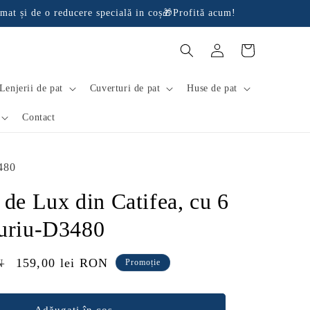
mat și de o reducere specială in coș🎁Profită acum!
Conectați-
Coș
vă
Lenjerii de pat
Cuverturi de pat
Huse de pat
Contact
480
 de Lux din Catifea, cu 6
Auriu-D3480
Preț
159,00 lei RON
N
Promoție
redus
Adăugați în coș