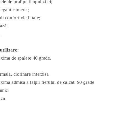
ele de praf pe timpul zilei;
legant camerei;
 confort vieții tale;
ază;
.
utilizare:
xima de spalare 40 grade.
rmala, clorinare interzisa
ima admisa a talpii fierului de calcat: 90 grade
imic!
aza!
: