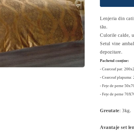
Lenjeria din cat
tău.
Culorile calde, u
Setul vine ambal
depozitare.
Pachetul conține:
- Cearceaf pat: 200x
- Cearceaf plapuma:
- Fețe de perne 50x7
- Fețe de perne 70X7
Greutate
: 3kg.
Avantaje set len