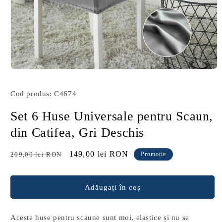
Deschide
conținutul
media
Cod produs: C4674
1
într-
o
Set 6 Huse Universale pentru Scaun,
fereastră
modală
din Catifea, Gri Deschis
Preț
Preț
149,00 lei RON
209,00 lei RON
Promoție
obișnuit
redus
Adăugați în coș
Aceste huse pentru scaune sunt moi, elastice și nu se