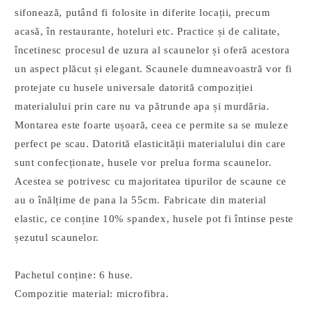
sifonează, putând fi folosite in diferite locații, precum
acasă, în restaurante, hoteluri etc. Practice și de calitate,
încetinesc procesul de uzura al scaunelor și oferă acestora
un aspect plăcut și elegant. Scaunele dumneavoastră vor fi
protejate cu husele universale datorită compoziției
materialului prin care nu va pătrunde apa și murdăria.
Montarea este foarte ușoară, ceea ce permite sa se muleze
perfect pe scau. Datorită elasticității materialului din care
sunt confecționate, husele vor prelua forma scaunelor.
Acestea se potrivesc cu majoritatea tipurilor de scaune ce
au o înălțime de pana la 55cm. Fabricate din material
elastic, ce conține 10% spandex, husele pot fi întinse peste
șezutul scaunelor.
Pachetul conține: 6 huse.
Compozitie material: microfibra.