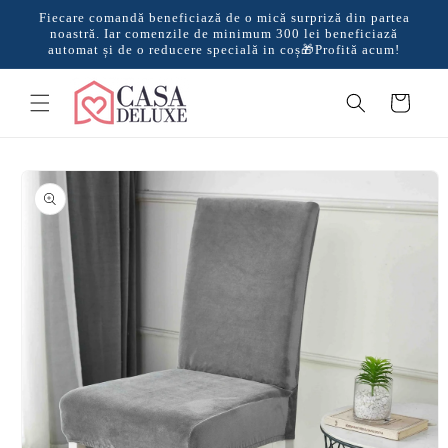
Salt la
Fiecare comandă beneficiază de o mică surpriză din partea
conținut
noastră. Iar comenzile de minimum 300 lei beneficiază
automat și de o reducere specială in coș🎁Profită acum!
Coș
Salt la
informațiile
despre
produs